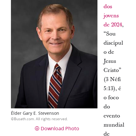
dos
jovens
de 2024
,
“Sou
discípul
o de
Jesus
Cristo”
(3 Néfi
5:13), é
o foco
do
Élder Gary E. Stevenson
evento
Busath.com. All rights reserved.
mundial
Download Photo
de