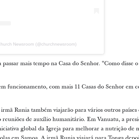
 Church Newsroom (@churchnewsroom)
 a passar mais tempo na Casa do Senhor. “Como disse o 
m funcionamento, com mais 11 Casas do Senhor em c
 irmã Runia também viajarão para vários outros países 
ão reuniões de auxílio humanitário. Em Vanuatu, a pres
niciativa global da Igreja para melhorar a nutrição de 
escolas em Samoa. A irmã Runia viajará para Tonga depo