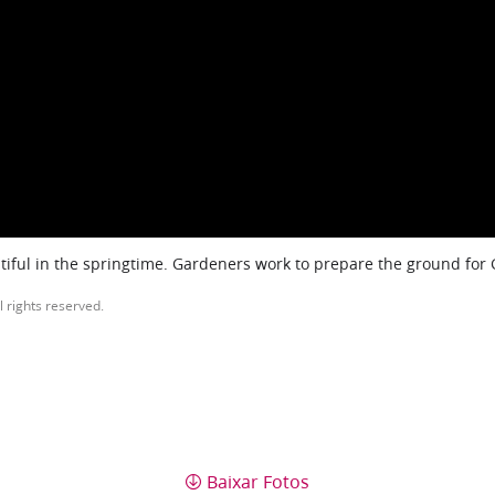
iful in the springtime. Gardeners work to prepare the ground for
l rights reserved.
Baixar Fotos