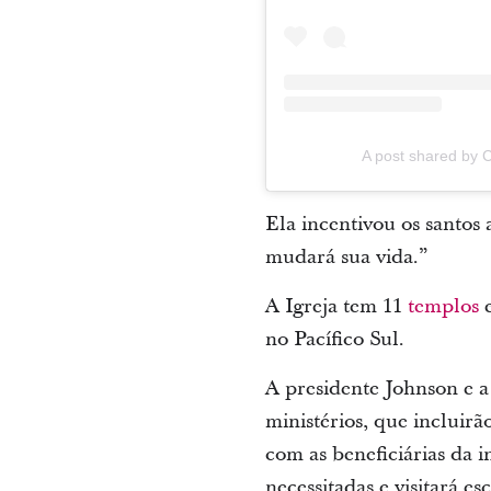
A post shared by
Ela incentivou os santos
mudará sua vida.”
A Igreja tem 11
templos
e
no Pacífico Sul.
A presidente Johnson e a
ministérios, que incluir
com as beneficiárias da i
necessitadas e visitará 