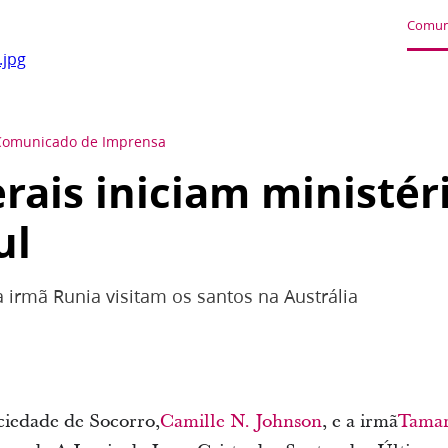
Comun
jpg
Comunicado de Imprensa
erais iniciam ministér
ul
 irmã Runia visitam os santos na Austrália
ciedade de Socorro,
Camille N. Johnson
, e a irmã
Tamar