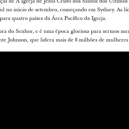
ças de A Igreja de Jesus Cristo dos Santos dos Últimos
Sul no início de setembro, começando em Sydney. As lí
para quatro países da Área Pacífico da Igreja.
bra do Senhor, e é uma época gloriosa para sermos m
ente Johnson, que lidera mais de 8 milhões de mulheres 