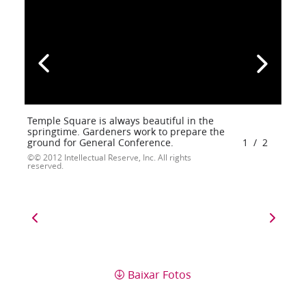
Temple Square is always beautiful in the
springtime. Gardeners work to prepare the
ground for General Conference.
1
/
2
© 2012 Intellectual Reserve, Inc. All rights
reserved.
Baixar Fotos