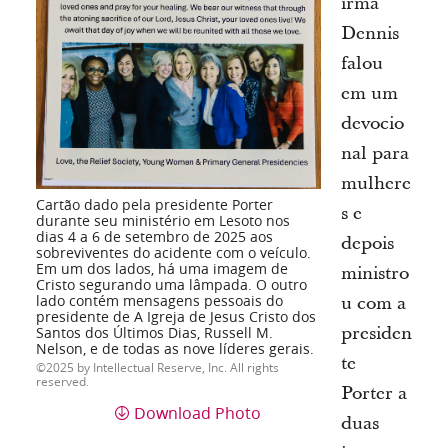
irmã
Dennis
falou
em um
devocio
nal para
mulhere
Cartão dado pela presidente Porter
s e
durante seu ministério em Lesoto nos
dias 4 a 6 de setembro de 2025 aos
depois
sobreviventes do acidente com o veículo.
Em um dos lados, há uma imagem de
ministro
Cristo segurando uma lâmpada. O outro
lado contém mensagens pessoais do
u com a
presidente de A Igreja de Jesus Cristo dos
presiden
Santos dos Últimos Dias, Russell M.
Nelson, e de todas as nove líderes gerais.
te
2025 by Intellectual Reserve, Inc. All rights
reserved.
Porter a
Download Photo
duas