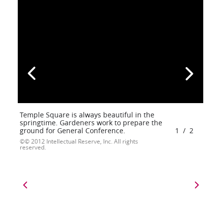
Temple Square is always beautiful in the
springtime. Gardeners work to prepare the
ground for General Conference.
1
/
2
© 2012 Intellectual Reserve, Inc. All rights
reserved.